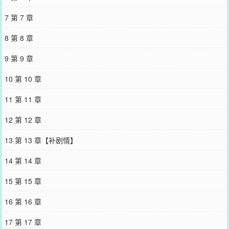
女是牛是马都会端上来，谨慎入坑
您要是觉得《
魔尊他非要为我守寡
》还不错的话请不要忘记向您QQ群
7 第 7 章
和微博微信里的朋友推荐哦！
8 第 8 章
9 第 9 章
10 第 10 章
11 第 11 章
12 第 12 章
13 第 13 章【补剧情】
14 第 14 章
15 第 15 章
16 第 16 章
17 第 17 章