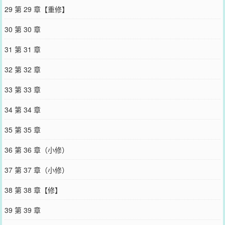
29 第 29 章【重修】
30 第 30 章
31 第 31 章
32 第 32 章
33 第 33 章
34 第 34 章
35 第 35 章
36 第 36 章（小修）
37 第 37 章（小修）
38 第 38 章【修】
39 第 39 章