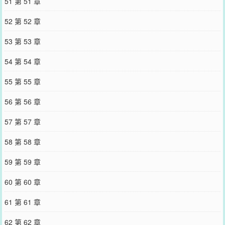
51 第 51 章
52 第 52 章
53 第 53 章
54 第 54 章
55 第 55 章
56 第 56 章
57 第 57 章
58 第 58 章
59 第 59 章
60 第 60 章
61 第 61 章
62 第 62 章