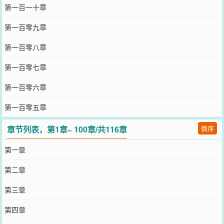
第一百一十章
第一百零九章
第一百零八章
第一百零七章
第一百零六章
第一百零五章
章节列表，第1章~ 100章/共116章
倒序
第一章
第二章
第三章
第四章