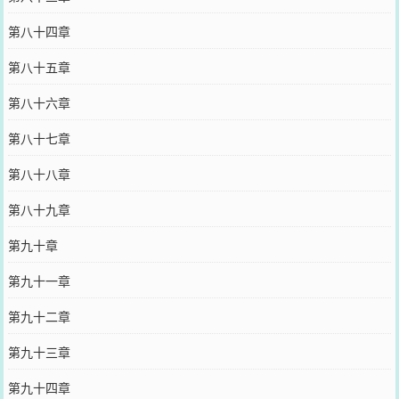
第八十四章
第八十五章
第八十六章
第八十七章
第八十八章
第八十九章
第九十章
第九十一章
第九十二章
第九十三章
第九十四章