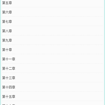
第五章
第六章
第七章
第八章
第九章
第十章
第十一章
第十二章
第十三章
第十四章
第十五章