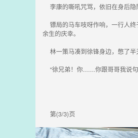
李康的嘶吼咒骂，依旧在身后隐
镖局的马车吱呀作响，一行人终于
余生的庆幸。
林一策马凑到徐锋身边，憋了半天
“徐兄弟！你……你跟哥哥我说句
第(3/3)页