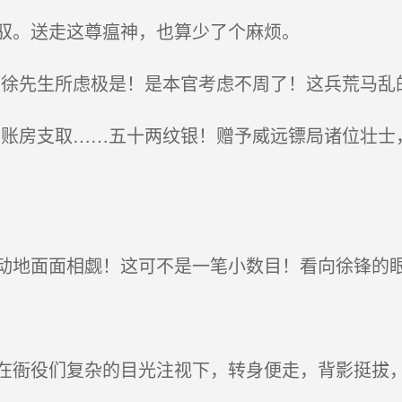
驭。送走这尊瘟神，也算少了个麻烦。
徐先生所虑极是！是本官考虑不周了！这兵荒马乱
账房支取……五十两纹银！赠予威远镖局诸位壮士
地面面相觑！这可不是一笔小数目！看向徐锋的
衙役们复杂的目光注视下，转身便走，背影挺拔