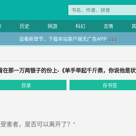
市
历史
网游
科幻
言情
追看新章节，下载本站客户端无广告APP
↓↓↓
 看在那一万两银子的份上-《单手举起千斤鼎，你说他是
目录
存书签
受害者，是否可以离开了？”