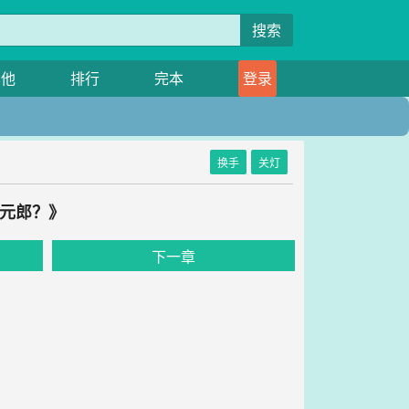
搜索
其他
排行
完本
登录
换手
关灯
状元郎？》
下一章