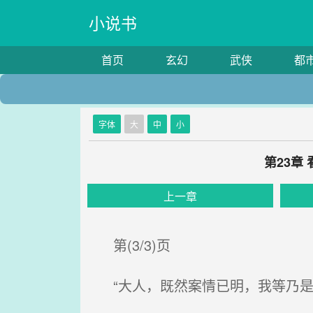
小说书
首页
玄幻
武侠
都
字体
大
中
小
第23章
上一章
第(3/3)页
“大人，既然案情已明，我等乃是