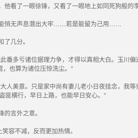
他看了一眼徐锋，又看了一眼地上如同死狗般的
能悄无声息潜出大牢……若是能留为己用……
和了几分。
此番多亏诸位据理力争，才得以真相大白。玉川偏
谊，也算为诸位压惊洗尘。”
大人美意。只是家中尚有妻儿老小日夜挂念，我等
盗匪横行，早日上路，也能早日安心。”
锋的言外之意。
上笑容不减，反而更加热情。