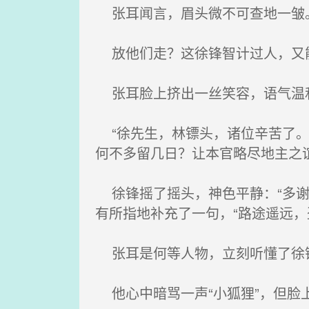
张耳闻言，眉头微不可查地一皱。
放他们走？这徐锋智计过人，又
张耳脸上挤出一丝笑容，语气温
“徐先生，林镖头，诸位辛苦了。
何不多留几日？让本官略尽地主之
徐锋摇了摇头，神色平静：“多谢
有所指地补充了一句，“路途遥远，
张耳是何等人物，立刻听懂了徐
他心中暗骂一声“小狐狸”，但脸