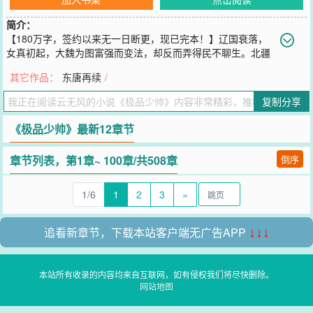
简介：
【180万字，签约以来无一日断更，现已完本！】辽国衰落，
女真初起，大魏为图富强而变法，却反而弄得民不聊生。北疆
少帅云铮拥天下精兵，虎踞河北山西，原想扶危定乱，却被朝廷猜
其它作品：
东唐再续
/
忌，年轻的少帅应该何去何从？且看云少帅白袍红颜倚，铁骑天下
惊！-----2010年7月31号，本书剧终。剧情其实只算小结局，倘使今
复制分享
后有机会，再将后续剧情补完，写个续集或者第二部吧。谢谢各位一
年来的支持。
《极品少帅》最新12章节
您要是觉得《
极品少帅
》还不错的话请不要忘记向您QQ群和微博微信
里的朋友推荐哦！
章节列表，第1章~ 100章/共508章
倒序
1/6
1
2
3
»
追看新章节，下载本站客户端无广告APP
↓↓↓
本站所有收录的内容均来自互联网，如有侵权我们将尽快删除。
网站地图