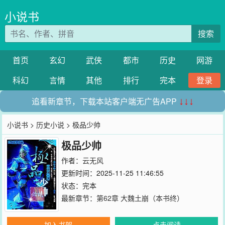
小说书
搜索
首页
玄幻
武侠
都市
历史
网游
科幻
言情
其他
排行
完本
登录
追看新章节，下载本站客户端无广告APP
↓↓↓
小说书
>
历史小说
> 极品少帅
极品少帅
作者：
云无风
更新时间：2025-11-25 11:46:55
状态：完本
最新章节：
第62章 大魏土崩（本书终）
加入书架
点击阅读