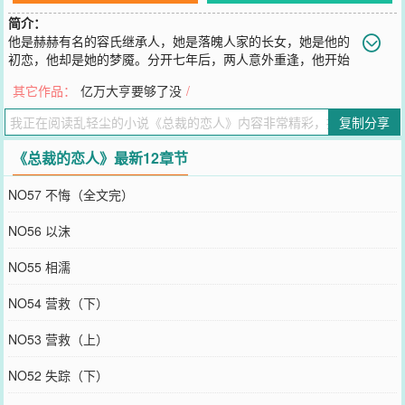
简介：
他是赫赫有名的容氏继承人，她是落魄人家的长女，她是他的
初恋，他却是她的梦魇。分开七年后，两人意外重逢，他开始
费尽心思布阵设局，终以一纸契约将她牢牢绑缚在身边。从此，她不
其它作品：
亿万大亨要够了没
/
但成了他的专属煮饭婆，还被他里里外外吃得干干净净……当一切伪
装揭去层层面纱，当所有真相渐渐浮出水面，她方才知道，原来年少
复制分享
时的那次相遇，他早就情根深种；原来那一年仲夏雨夜，她的不告而
别令他痛苦经年；原来七年的物换星移，他早已恋她如痴
《总裁的恋人》最新12章节
您要是觉得《
总裁的恋人
》还不错的话请不要忘记向您QQ群和微博微
信里的朋友推荐哦！
NO57 不悔（全文完）
NO56 以沫
NO55 相濡
NO54 营救（下）
NO53 营救（上）
NO52 失踪（下）