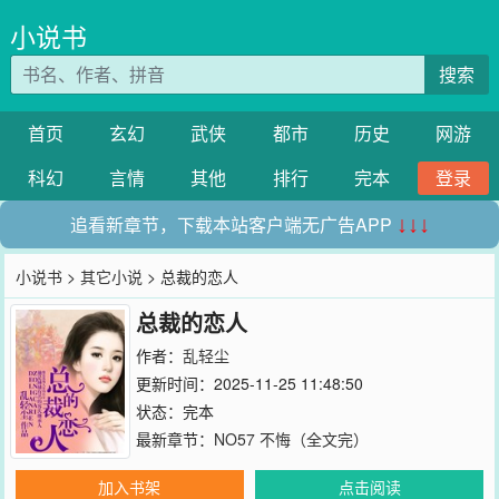
小说书
搜索
首页
玄幻
武侠
都市
历史
网游
科幻
言情
其他
排行
完本
登录
追看新章节，下载本站客户端无广告APP
↓↓↓
小说书
>
其它小说
> 总裁的恋人
总裁的恋人
作者：
乱轻尘
更新时间：2025-11-25 11:48:50
状态：完本
最新章节：
NO57 不悔（全文完）
加入书架
点击阅读