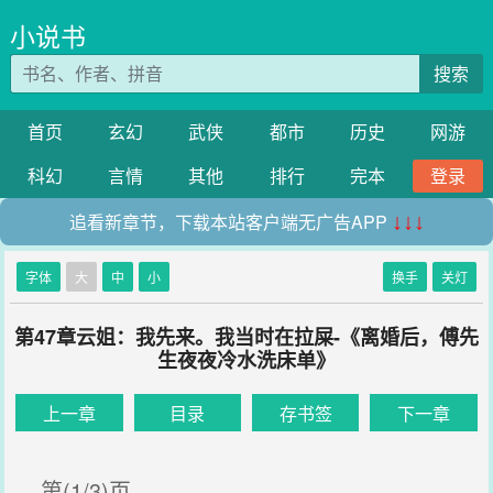
小说书
搜索
首页
玄幻
武侠
都市
历史
网游
科幻
言情
其他
排行
完本
登录
追看新章节，下载本站客户端无广告APP
↓↓↓
字体
大
中
小
换手
关灯
第47章云姐：我先来。我当时在拉屎-《离婚后，傅先
生夜夜冷水洗床单》
上一章
目录
存书签
下一章
第(1/3)页