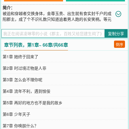
简介：
被迫和穿越者交换身体，金尊玉贵、出生就有食实封千户的成
阳郡主，成了个不识礼数只知道追着男人跑的长安笑柄。等元
嘉竭力回来后，面对眼前的情况差点气笑了。自己声名狼藉，以往上
赶着奉承她的人退避三舍不说，亲娘被气得病弱在床，亲爹不知所
复制分享
踪，好友反目，婚约尽毁。从天胡沦为天崩开局，元嘉只能撸起衣袖
收拾穿越者留下的烂摊子。所有人都觉得成阳郡主早已身败名裂，遭
章节列表，第1章~ 66章/共66章
倒序
了父母和帝王家厌弃，就如同过街老鼠，谁都可以踩上一脚。可怨天
尤人从不是她的风格，没时间惋惜被抢走的三年时间，先顾娘再找
第1章 她终于回来了
爹，一边准备利用她在现代所学习的知识干一笔大事业。编医册，改
农具，引良种，设女学，推简字……名声？荣华？财富？不过是探囊
第2章 时过境迁物是人非
取物。直至后来，第一任女状元是她的学生，乡野童谣里唱的都是她
的名，举国上下无一人敢对她不敬。元嘉：一不小心就名垂千古了怎
第3章 怎么会不理你呢
么办？！《宁书》有载，成阳郡主…使百姓疫至不慌，病来不惧，户
齿日增，举国足食，天下晏然。
第4章 流年不利，遇到憸佞
您要是觉得《
郡主，百姓又给您建生祠了
》还不错的话请不要忘记向
您QQ群和微博微信里的朋友推荐哦！
第5章 再好的地方也不是我的故乡
第6章 少年天子
第7章 你唤朕什么？