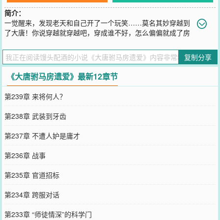
简介：
一觉醒来，发现老天和自己开了一个玩笑……莫名其妙穿越到
了大唐！你说穿越就穿越吧，穿成谁不好，怎么偏偏就成了房
遗爱呢？总感觉自己头上绿油油的，顶着一片草原……我定要改变命
运，摘掉这顶原谅帽！
复制分享
您要是觉得《
大唐驸马房遗爱
》还不错的话请不要忘记向您QQ群和微
博微信里的朋友推荐哦！
《大唐驸马房遗爱》最新12章节
第239章 来将何人？
第238章 武装到牙齿
第237章 不遭人妒是庸才
第236章 战事
第235章 官道招标
第234章 跨服对话
第233章 “师徒情深”的科学门