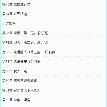
第73章 退婚进行时
第74章 以死相逼
上架感言
第75章 退婚（第一更，求订阅）
第76章 密谈（第二更，求订阅）
第77章 茶香醉人（第三更，求订阅）
第78章 名满长安（第四更）
第79章 女人与茶
第80章 再穷不能穷教育
第81章 穷人富人下人仇人
第82章 挖李二墙角