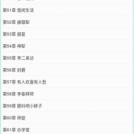
第51章 悠闲生活
第52章 曲辕犁
第53章 报复
第54章 神犁
第55章 李二来访
第56章 封爵
第57章 有人欢喜有人愁
第58章 李泰拜师
第59章 颤抖吧小胖子
第60章 师徒
第61章 办学堂