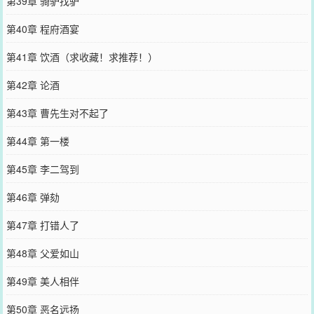
第39章 骑驴找驴
第40章 程府酒宴
第41章 饮酒（求收藏！求推荐！）
第42章 论酒
第43章 曹先生对不起了
第44章 第一楼
第45章 李二驾到
第46章 弹劾
第47章 打错人了
第48章 父爱如山
第49章 美人相伴
第50章 恶名远扬