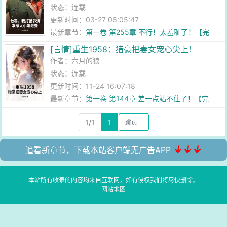
状态：连载
更新时间：03-27 06:05:47
最新章节：
第一卷 第255章 不行！太羞耻了！【完
结】
[言情]重生1958：猎豪把妻女宠心尖上！
作者：
六月的狼
状态：连载
更新时间：11-24 16:07:18
最新章节：
第一卷 第144章 差一点站不住了！【完
结】
1/1
1
↓↓↓
追看新章节，下载本站客户端无广告APP
本站所有收录的内容均来自互联网，如有侵权我们将尽快删除。
网站地图