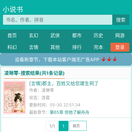
小说书
搜索
首页
玄幻
武侠
都市
历史
网游
科幻
言情
其他
排行
完本
登录
↓↓↓
追看新章节，下载本站客户端无广告APP
凌琳零-搜索结果(共1条记录)
[言情]郡主，百姓又给您建生祠了
作者：
凌琳零
状态：连载
更新时间：05-30 22:51:34
最新章节：
第65章 但他了解舟舟
1/1
1