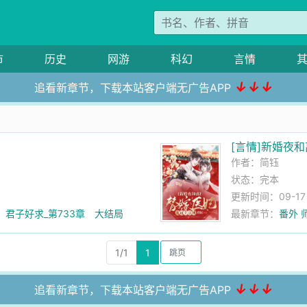
市
历史
网游
科幻
言情
↓↓↓
追看新章节，下载本站客户端无广告APP
度
[言情]新婚夜
作者：
简钰
状态：完本
更新时间：09-17 1
，君子好求_第733章 大结局
最新章节：
番外 
1/1
1
↓↓↓
追看新章节，下载本站客户端无广告APP