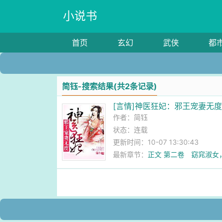
小说书
首页
玄幻
武侠
都
简钰-搜索结果(共2条记录)
[言情]神医狂妃：邪王宠妻无
作者：
简钰
状态：连载
更新时间：10-07 13:30:43
最新章节：
正文 第二卷 窈窕淑女